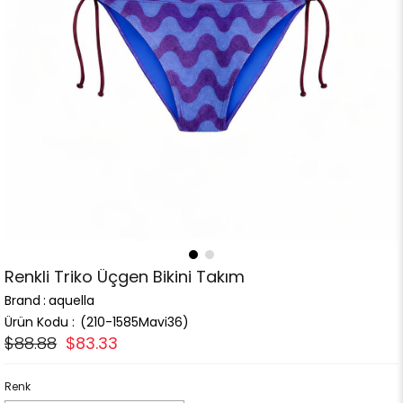
Renkli Triko Üçgen Bikini Takım
Brand
:
aquella
(210-1585Mavi36)
$88.88
$83.33
Renk