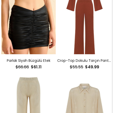
Parlak Siyah Büzgülü Etek
Crop-Top Dokulu Tarçın Pantolon İkili Takım
$66.66
$61.11
$55.55
$49.99