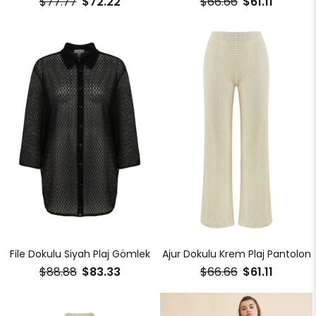
$77.77
$72.22
$66.66
$61.11
File Dokulu Siyah Plaj Gömlek
Ajur Dokulu Krem Plaj Pantolon
$88.88
$83.33
$66.66
$61.11