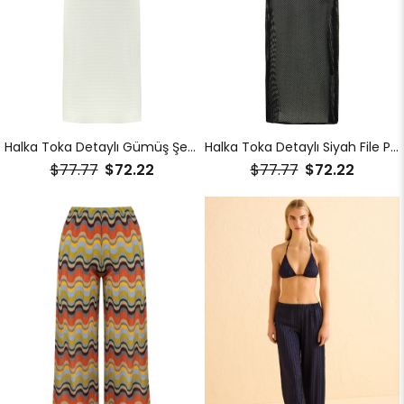
Halka Toka Detaylı Gümüş Şerit Simli Plaj Elbise
Halka Toka Detaylı Siyah File Plaj Elbise
$77.77
$72.22
$77.77
$72.22