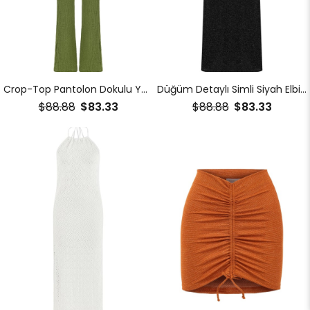
Crop-Top Pantolon Dokulu Yeşil Takım
Düğüm Detaylı Simli Siyah Elbise
$88.88
$83.33
$88.88
$83.33