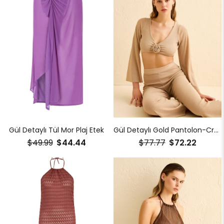
Gül Detaylı Tül Mor Plaj Etek
Gül Detaylı Gold Pantolon-Crop Takım
$49.99
$44.44
$77.77
$72.22