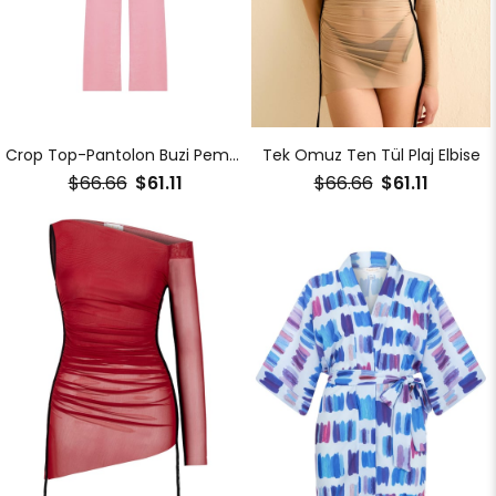
Crop Top-Pantolon Buzi Pembe İkili Takım
Tek Omuz Ten Tül Plaj Elbise
$66.66
$61.11
$66.66
$61.11