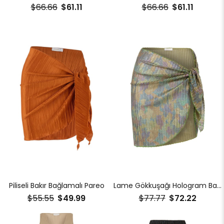
$66.66
$61.11
$66.66
$61.11
Piliseli Bakır Bağlamalı Pareo
Lame Gökkuşağı Hologram Bağlamalı Pareo
$55.55
$49.99
$77.77
$72.22