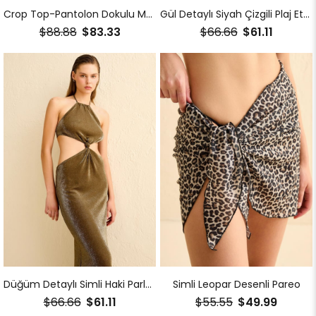
Crop Top-Pantolon Dokulu Mavi İkili Takım
Gül Detaylı Siyah Çizgili Plaj Etek
$88.88
$83.33
$66.66
$61.11
Düğüm Detaylı Simli Haki Parlak Elbise
Simli Leopar Desenli Pareo
$66.66
$61.11
$55.55
$49.99