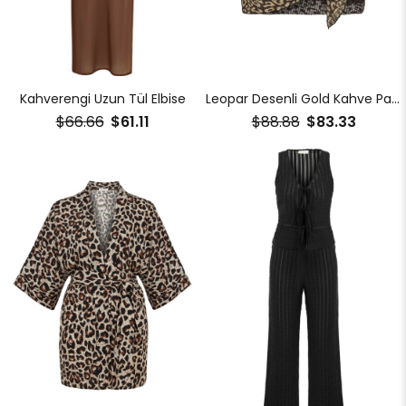
Kahverengi Uzun Tül Elbise
Leopar Desenli Gold Kahve Pareo
$66.66
$61.11
$88.88
$83.33