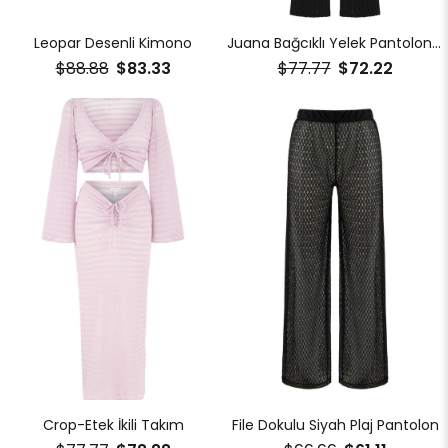
Leopar Desenli Kimono
Juana Bağcıklı Yelek Pantolon Takım
$88.88
$83.33
$77.77
$72.22
Crop-Etek İkili Takım
File Dokulu Siyah Plaj Pantolon