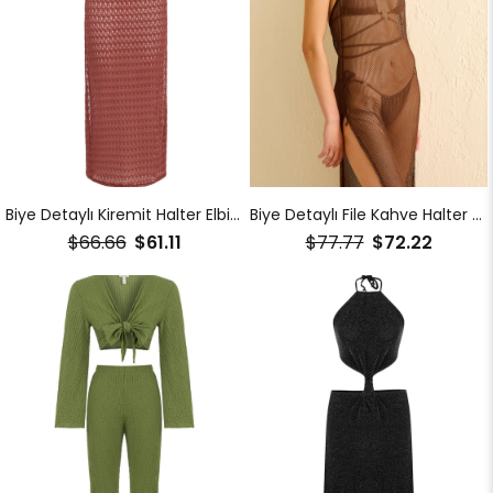
Biye Detaylı Kiremit Halter Elbise
Biye Detaylı File Kahve Halter Elbise
$66.66
$61.11
$77.77
$72.22