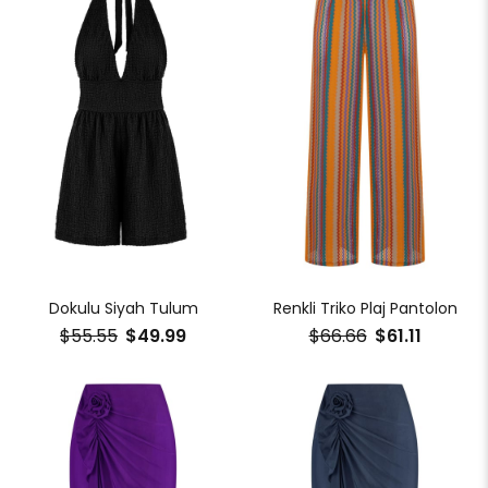
Dokulu Siyah Tulum
Renkli Triko Plaj Pantolon
$55.55
$49.99
$66.66
$61.11