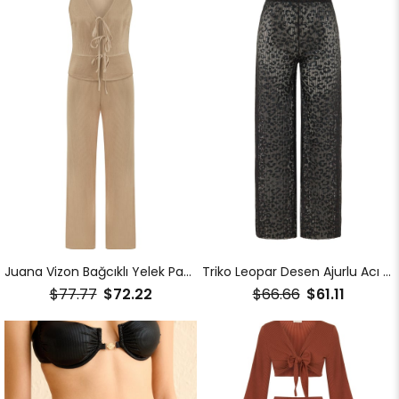
Juana Vizon Bağcıklı Yelek Pantolon Takım
Triko Leopar Desen Ajurlu Acı Kahve Pantolon
$77.77
$72.22
$66.66
$61.11