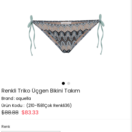
Renkli Triko Üçgen Bikini Takım
Brand
:
aquella
(210-1581Çok Renkli36)
$88.88
$83.33
Renk