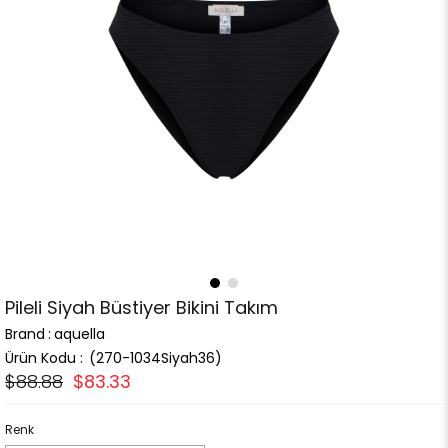
Pileli Siyah Büstiyer Bikini Takım
Brand
:
aquella
(270-1034Siyah36)
$88.88
$83.33
Renk