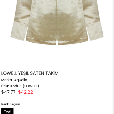
LOWELL YEŞİL SATEN TAKIM
Marka
:
Aquella
(LOWELL)
$47.77
$42.22
Renk Seçiniz
Yeşil