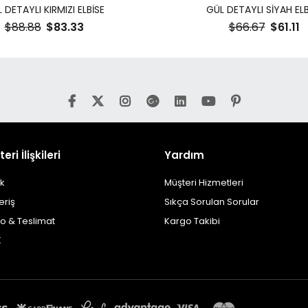
 DETAYLI KIRMIZI ELBİSE
GÜL DETAYLI SİYAH ELB
$88.88
$83.33
$66.67
$61.11
eri İlişkileri
Yardım
ik
Müşteri Hizmetleri
eriş
Sıkça Sorulan Sorular
o & Teslimat
Kargo Takibi
K