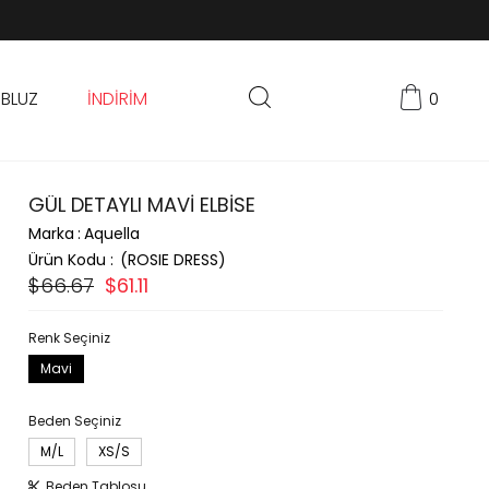
BLUZ
İNDİRİM
0
GÜL DETAYLI MAVİ ELBİSE
Marka
:
Aquella
(ROSIE DRESS)
$66.67
$61.11
Renk Seçiniz
Mavi
Beden Seçiniz
M/L
XS/S
Beden Tablosu