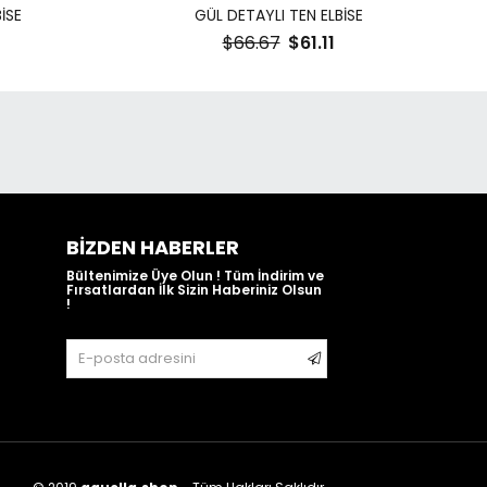
İSE
GÜL DETAYLI TEN ELBİSE
$66.67
$61.11
BIZDEN HABERLER
Bültenimize Üye Olun ! Tüm İndirim ve
Fırsatlardan İlk Sizin Haberiniz Olsun
!