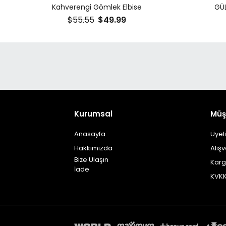
Kahverengi Gömlek Elbise
GÜL
$55.55
$49.99
Kurumsal
Müşt
Anasayfa
Üyel
Hakkımızda
Alışv
Bize Ulaşın
Karg
İade
KVK